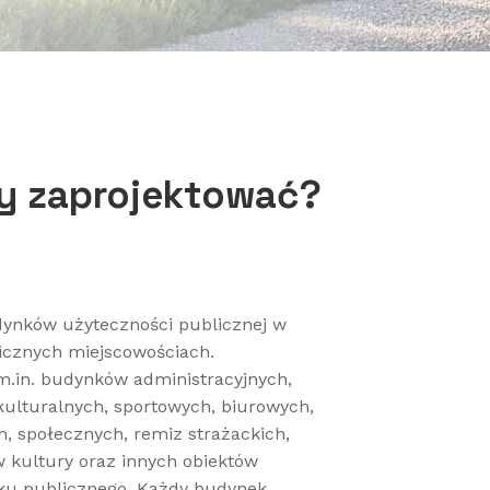
my zaprojektować?
dynków użyteczności publicznej w
icznych miejscowościach.
.in. budynków administracyjnych,
kulturalnych, sportowych, biurowych,
 społecznych, remiz strażackich,
w kultury oraz innych obiektów
ku publicznego. Każdy budynek