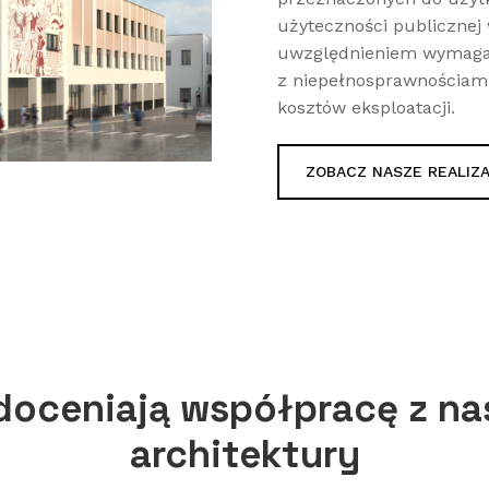
użyteczności publicznej
uwzględnieniem wymagań
z niepełnosprawnościami
kosztów eksploatacji.
ZOBACZ NASZE REALIZ
doceniają współpracę z n
architektury