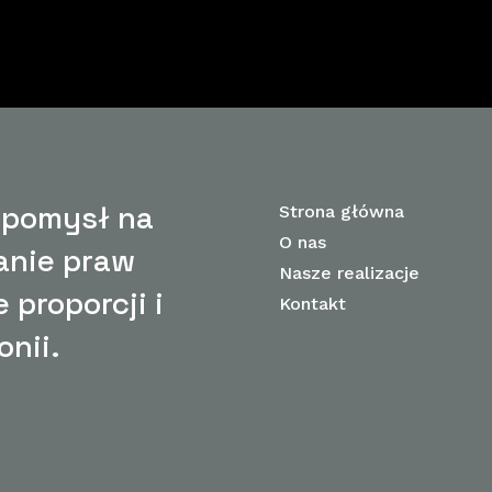
 pomysł na
Strona główna
O nas
anie praw
Nasze realizacje
 proporcji i
Kontakt
onii.