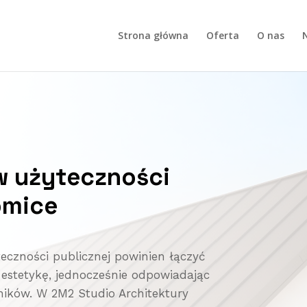
Strona główna
Oferta
O nas
N
w użyteczności
omice
czności publicznej powinien łączyć
 estetykę, jednocześnie odpowiadając
ników. W 2M2 Studio Architektury