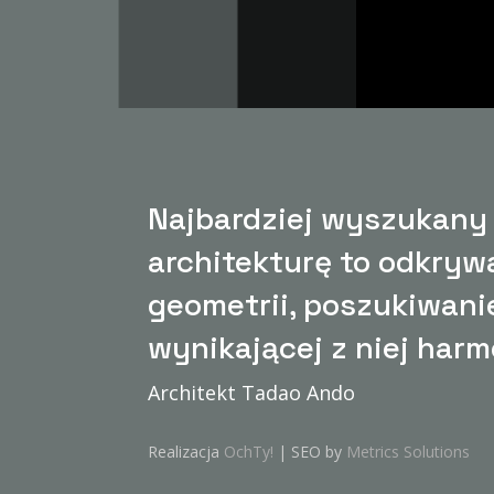
Najbardziej wyszukany
architekturę to odkryw
geometrii, poszukiwanie
wynikającej z niej harm
Architekt Tadao Ando
Realizacja
OchTy!
| SEO by
Metrics Solutions