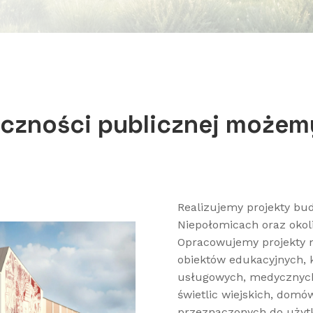
eczności publicznej może
Realizujemy projekty bu
Niepołomicach oraz okol
Opracowujemy projekty m
obiektów edukacyjnych, 
usługowych, medycznych,
świetlic wiejskich, domó
przeznaczonych do użyt