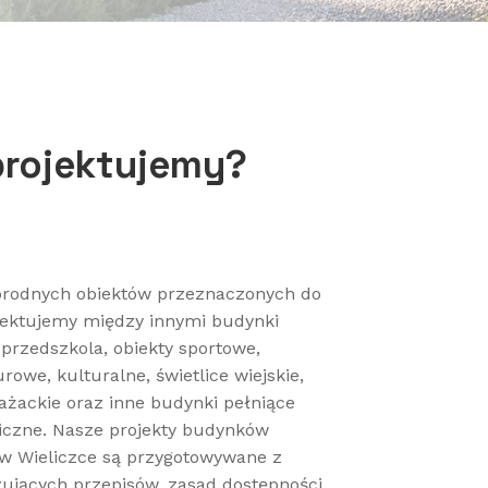
projektujemy?
orodnych obiektów przeznaczonych do
jektujemy między innymi budynki
 przedszkola, obiekty sportowe,
owe, kulturalne, świetlice wiejskie,
ażackie oraz inne budynki pełniące
liczne. Nasze projekty budynków
 w Wieliczce są przygotowywane z
jących przepisów, zasad dostępności