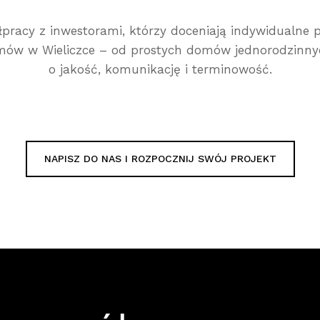
półpracy z inwestorami, którzy doceniają indywidualn
domów w Wieliczce – od prostych domów jednorodzinny
o jakość, komunikację i terminowość.
NAPISZ DO NAS I ROZPOCZNIJ SWÓJ PROJEKT